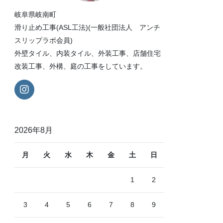
岐阜県岐南町
滑り止め工事(ASL工法)(一般社団法人 アンチ
スリップラボ会員)
外壁タイル、内装タイル、外装工事、店舗住宅
改装工事、外構、庭の工事をしています。
2026年8月
月
火
水
木
金
土
日
1
2
3
4
5
6
7
8
9