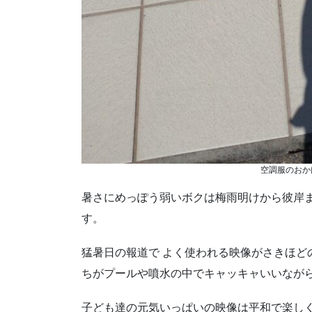
空調服のおか
暑さにめっぽう弱いボクは梅雨明けから彼岸
す。
猛暑日の報道で よく使われる映像がさきほど
ちがプールや噴水の中でキャッキャいいなが
子ども達の元気いっぱいの映像は平和で楽しく