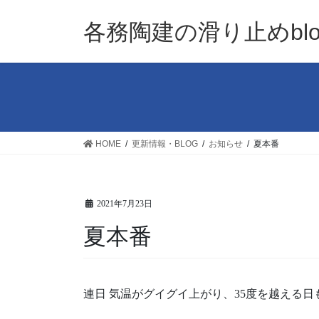
コ
ナ
ン
ビ
各務陶建の滑り止めblo
テ
ゲ
ン
ー
ツ
シ
へ
ョ
ス
ン
キ
に
ッ
移
HOME
更新情報・BLOG
お知らせ
夏本番
プ
動
2021年7月23日
夏本番
連日 気温がグイグイ上がり、35度を越える