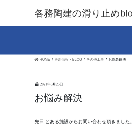
コ
ナ
ン
ビ
各務陶建の滑り止めblo
テ
ゲ
ン
ー
ツ
シ
へ
ョ
ス
ン
キ
に
ッ
移
HOME
更新情報・BLOG
その他工事
お悩み解決
プ
動
2021年6月26日
お悩み解決
先日 とある施設からお問い合わせ頂きました