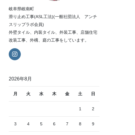
岐阜県岐南町
滑り止め工事(ASL工法)(一般社団法人 アンチ
スリップラボ会員)
外壁タイル、内装タイル、外装工事、店舗住宅
改装工事、外構、庭の工事をしています。
2026年8月
月
火
水
木
金
土
日
1
2
3
4
5
6
7
8
9