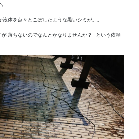
か。
か液体を点々とこぼしたような黒いシミが。。
が 落ちないのでなんとかなりませんか？ という依頼